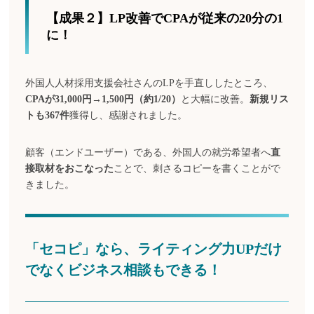
【成果２】LP改善でCPAが従来の20分の1
に！
外国人人材採用支援会社さんのLPを手直ししたところ、
CPAが31,000円→1,500円（約1/20）
と大幅に改善。
新規リス
トも367件
獲得し、感謝されました。
顧客（エンドユーザー）である、外国人の就労希望者へ
直
接取材をおこなった
ことで、刺さるコピーを書くことがで
きました。
「セコピ」なら、ライティング力UPだけ
でなくビジネス相談もできる！