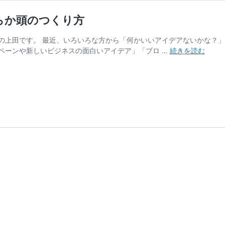
らか頭のつくり方
の上田です。 最近、いろいろな方から「何かいいアイデアないかな？」
ア
ペーンや新しいビジネスの面白いアイデア」「ブロ …
続きを読む
イ
デ
ア
が
ど
ん
ど
ん
湧
き
出
て
く
る⁉
や
わ