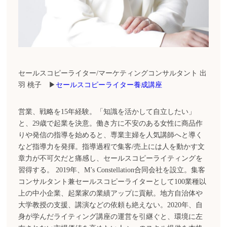
セールスコピーライター/マーケティングコンサルタント 出
羽 桃子 ▶
セールスコピーライター養成講座
営業、戦略を15年経験。「知識を活かして自立したい」
と、29歳で起業を決意。働き方に不安のある女性に商品作
りや発信の指導を始めると、専業主婦を人気講師へと導く
など指導力を発揮。指導過程で集客/売上には人を動かす文
章力が不可欠だと痛感し、セールスコピーライティングを
習得する。 2019年、M’s Constellation合同会社を設立。集客
コンサルタント兼セールスコピーライターとして100業種以
上の中小企業、起業家の業績アップに貢献。地方自治体や
大学教授の支援、講演などの依頼も絶えない。2020年、自
身が学んだライティング講座の運営を引継ぐと、環境に左