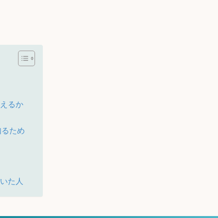
を
伝えるか
知るため
は
書いた人