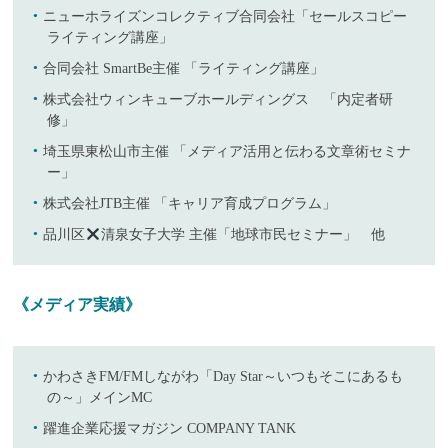
ニューホライズンコレクティブ合同会社「セールスコピー
ライティング講座」
合同会社 SmartBe主催 「ライティング講座」
株式会社ウィンキューブホールディングス 「内定者研
修」
埼玉県東松山市主催 「メディア活用と伝わる文章術セミナ
ー」
株式会社JTB主催 「キャリア育成プログラム」
品川区
清泉女子大学 主催「地球市民セミナー」 他
《メディア実績》
かわさきFM/FMしながわ「Day Star～いつもそこにあるも
の～」メインMC
躍進企業応援マガジン COMPANY TANK